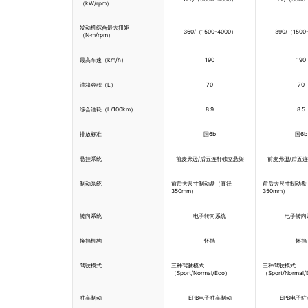
（kW/rpm）
发动机综合最大扭矩
360/（1500-4000）
390/（1500
（N·m/rpm）
最高车速（km/h）
190
190
油箱容积（L）
70
70
综合油耗（L/100km）
8.9
8.5
排放标准
国6b
国6b
悬挂系统
前麦弗逊/后五连杆独立悬架
前麦弗逊/后五
制动系统
前后大尺寸制动盘（直径
前后大尺寸制动盘
350mm）
350mm）
转向系统
电子转向系统
电子转向
换挡机构
怀挡
怀挡
驾驶模式
三种驾驶模式
三种驾驶模式
（Sport/Normal/Eco）
（Sport/Normal
驻车制动
EPB电子驻车制动
EPB电子