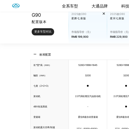
全系车型
大通品牌
科
G90
2025款G90
2025款G90
星辉七座版
星河七座版
配置版本
更多车型对比
市场指导价（元）
市场指导价（元
RMB 199,900
RMB 229,900
标准配置
长*宽*高（mm）
5280*1998*1845
5280*1998
轴距（mm）
3200
320
七座（2+2+3）
●
●
发动机
2.0T涡轮增压汽油发动机
2.0T涡轮增
48V轻混系统
-
●
变速箱
爱信8速自动变速箱
爱信8速自
发动机最大功率/转速
172/（5000~5500）
172/（5000