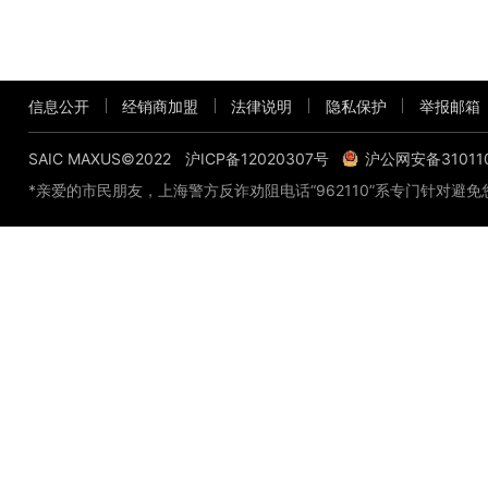
信息公开
经销商加盟
法律说明
隐私保护
举报邮箱
SAIC MAXUS©2022
沪ICP备12020307号
沪公网安备310110
*亲爱的市民朋友，上海警方反诈劝阻电话“962110”系专门针对