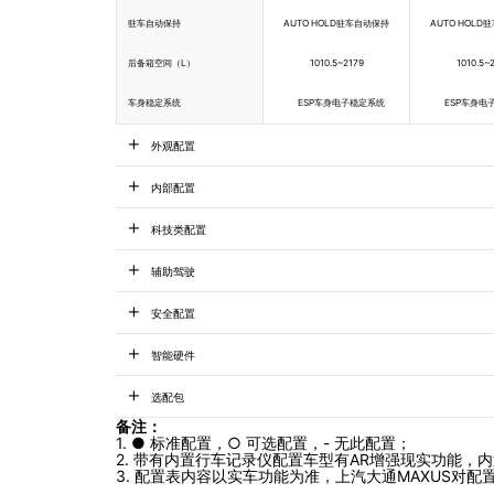
驻车自动保持
AUTO HOLD驻车自动保持
AUTO HOL
后备箱空间（L）
1010.5~2179
1010.5~
车身稳定系统
ESP车身电子稳定系统
ESP车身电
外观配置
内部配置
科技类配置
辅助驾驶
安全配置
智能硬件
选配包
备注：
1. ● 标准配置，○ 可选配置，- 无此配置；
2. 带有内置行车记录仪配置车型有AR增强现实功能，
3. 配置表内容以实车功能为准，上汽大通MAXUS对