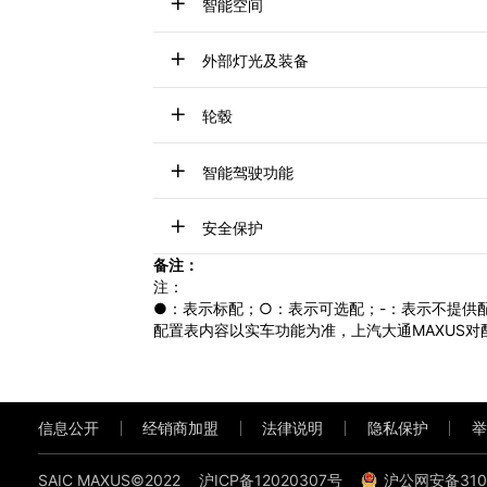
智能空间
外部灯光及装备
轮毂
智能驾驶功能
安全保护
备注：
注：
●：表示标配；○：表示可选配；-：表示不提供
配置表内容以实车功能为准，上汽大通MAXUS
信息公开
经销商加盟
法律说明
隐私保护
举
SAIC MAXUS©2022
沪ICP备12020307号
沪公网安备3101