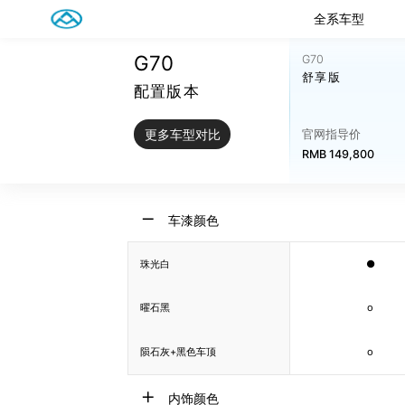
全系车型
G70
G70
舒享版
配置版本
更多车型对比
官网指导价
RMB 149,800
车漆颜色
珠光白
●
曜石黑
o
陨石灰+黑色车顶
o
内饰颜色