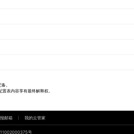
配备。
对配置表内容享有最终解释权。
报邮箱
我的云管家
1002000375号