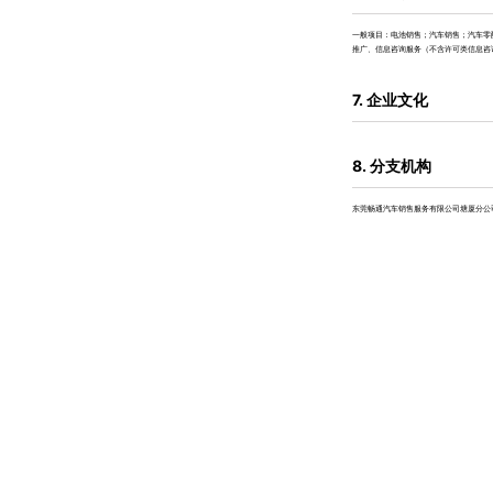
一般项目：电池销售；汽车销售；汽车零
推广、信息咨询服务（不含许可类信息咨
7. 企业文化
8. 分支机构
东莞畅通汽车销售服务有限公司塘厦分公