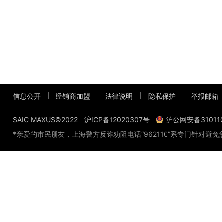
信息公开
经销商加盟
法律说明
隐私保护
举报邮箱
SAIC MAXUS©2022
沪ICP备12020307号
沪公网安备310110
*亲爱的市民朋友，上海警方反诈劝阻电话“962110”系专门针对